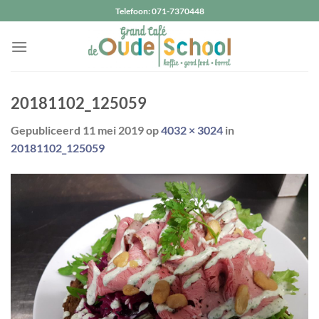
Ga
Telefoon: 071-7370448
naar
inhoud
20181102_125059
Gepubliceerd
11 mei 2019
op
4032 × 3024
in
20181102_125059