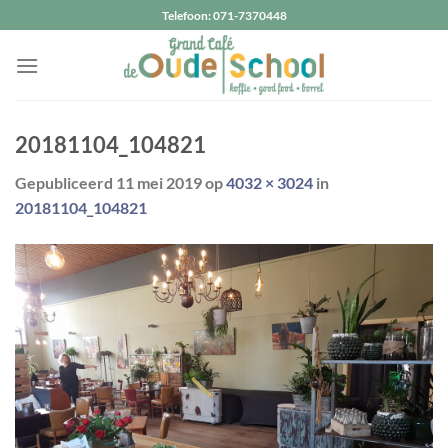
Ga
Telefoon: 071-7370448
naar
inhoud
20181104_104821
Gepubliceerd
11 mei 2019
op
4032 × 3024
in
20181104_104821