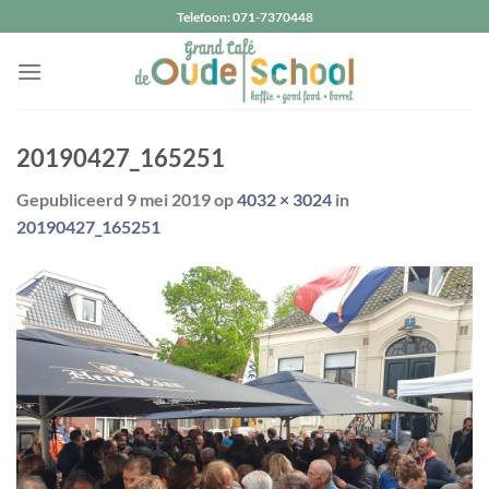
Ga
Telefoon: 071-7370448
naar
inhoud
20190427_165251
Gepubliceerd
9 mei 2019
op
4032 × 3024
in
20190427_165251