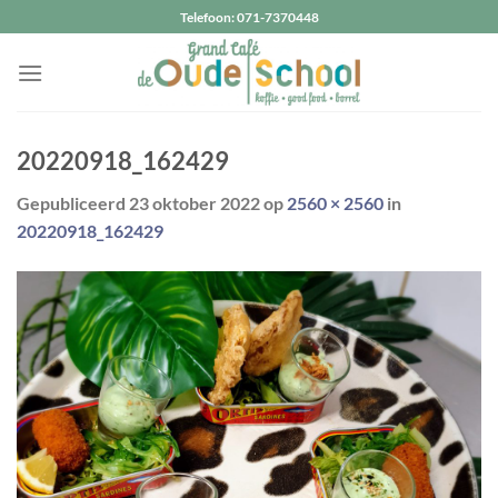
Ga
Telefoon: 071-7370448
naar
inhoud
20220918_162429
Gepubliceerd
23 oktober 2022
op
2560 × 2560
in
20220918_162429