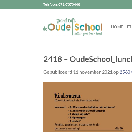
Ga
Telefoon: 071-7370448
naar
inhoud
HOME
ET
2418 – OudeSchool_lunc
Gepubliceerd
11 november 2021
op
2560 