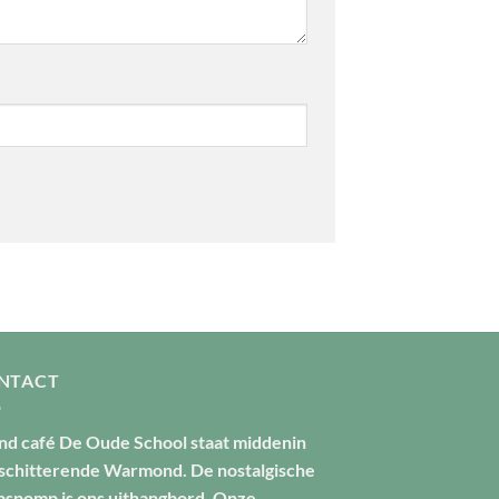
NTACT
nd café De Oude School staat middenin
 schitterende Warmond. De nostalgische
pspomp is ons uithangbord. Onze