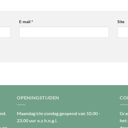
E-mail
*
Site
OPENINGSTIJDEN
CO
nd.
Maandag t/m zondag geopend van
10.00 -
Gra
23.00 uur
o.z.h.n.g.i.
het
s op
dor