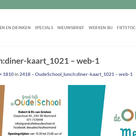
EN EN DRINKEN
SPECIALS
NIEUWSBRIEF
WERKEN BIJ
FIETSTO
h:diner-kaart_1021 – web-1
× 1810
in
2418 – OudeSchool_lunch:diner-kaart_1021 – web-1