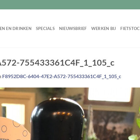
EN EN DRINKEN
SPECIALS
NIEUWSBRIEF
WERKEN BIJ
FIETSTO
A572-755433361C4F_1_105_c
n
F8952D8C-6404-47E2-A572-755433361C4F_1_105_c