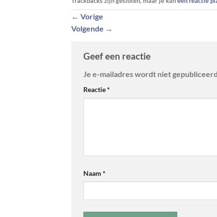
Trackbacks zijn gesloten, maar je kan
een reactie p
←
Vorige
Volgende
→
Geef een reactie
Je e-mailadres wordt niet gepubliceerd
Reactie
*
Naam
*