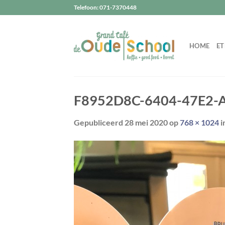
Ga
Telefoon: 071-7370448
naar
inhoud
HOME
ET
F8952D8C-6404-47E2-
Gepubliceerd
28 mei 2020
op
768 × 1024
i