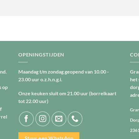
OPENINGSTIJDEN
CO
nd.
Maandag t/m zondag geopend van
10.00 -
Gra
23.00 uur
o.z.h.n.g.i.
het
s op
dor
Onze keuken sluit om
21.00 uur
(borrelkaart
adr
tot
22.00 uur
)
f
Gran
rrel
Dorp
236
Stuur een WhatsApp