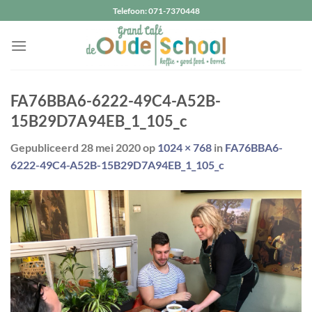
Ga
Telefoon: 071-7370448
naar
inhoud
FA76BBA6-6222-49C4-A52B-
15B29D7A94EB_1_105_c
Gepubliceerd
28 mei 2020
op
1024 × 768
in
FA76BBA6-
6222-49C4-A52B-15B29D7A94EB_1_105_c