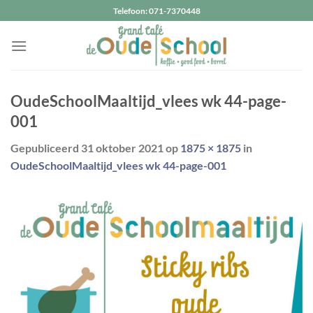
Ga
Telefoon: 071-7370448
naar
inhoud
OudeSchoolMaaltijd_vlees wk 44-page-
001
Gepubliceerd
31 oktober 2021
op
1875 × 1875
in
OudeSchoolMaaltijd_vlees wk 44-page-001